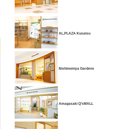
AL.PLAZA Kusatsu
Nishinomiya Gardens
Amagasaki Q’sMALL