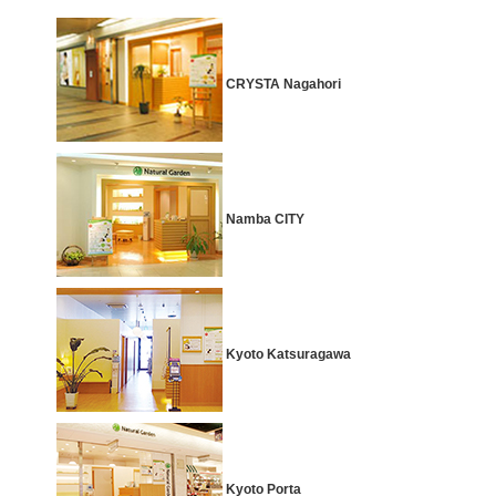
CRYSTA Nagahori
Namba CITY
Kyoto Katsuragawa
Kyoto Porta